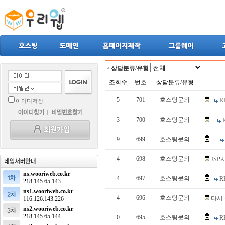
상담분류/유형
조회수
번호
상담분류/유형
5
701
호스팅문의
R
아이디저장
3
700
호스팅문의
9
699
호스팅문의
4
698
호스팅문의
JSP
ns.wooriweb.co.kr
4
697
호스팅문의
R
218.145.65.143
ns1.wooriweb.co.kr
4
696
호스팅문의
다시 
116.126.143.226
ns2.wooriweb.co.kr
218.145.65.144
0
695
호스팅문의
R