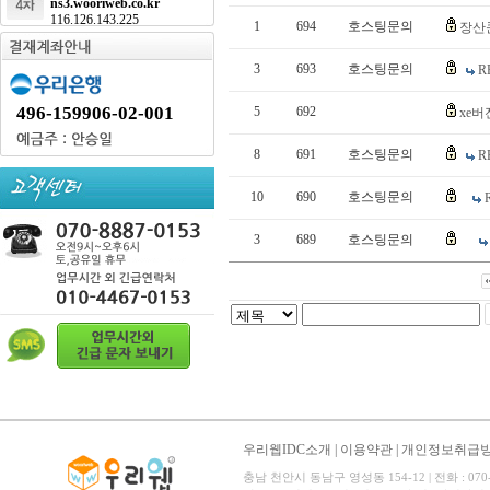
ns3.wooriweb.co.kr
116.126.143.225
1
694
호스팅문의
장산
3
693
호스팅문의
R
496-159906-02-001
5
692
xe
8
691
호스팅문의
R
10
690
호스팅문의
3
689
호스팅문의
우리웹IDC소개
|
이용약관
|
개인정보취급
충남 천안시 동남구 영성동 154-12 | 전화 : 070-