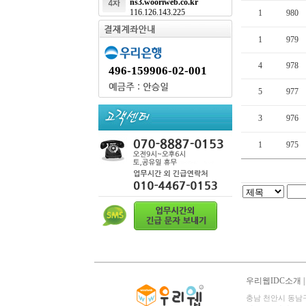
ns3.wooriweb.co.kr
116.126.143.225
1
980
1
979
4
978
496-159906-02-001
5
977
3
976
1
975
우리웹IDC소개
충남 천안시 동남구 영성