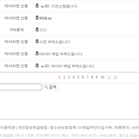
타사이전 신청
RE: 이전신청합니다.
타사이전 신청
9310.ru
기타문의
1111
타사이전 신청
이전 부탁드립니다
타사이전 신청
데이터 백업 부탁드립니다.
타사이전 신청
RE: 데이터 백업 부탁드립니다.
1
2
3
4
5
6
7
8
9
10
|
이용약관
|
개인정보취급방침
|
청소년보호정책
|
이메일무단수집거부
|
제휴문의
|
사
동 154-12 | 전화 : 070-8887-0153 | 팩스 : 0303-3442-0155 | 서버소재지 : 경기도 