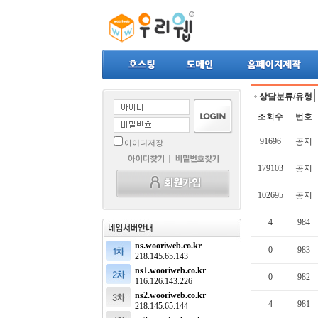
상담분류/유형
조회수
번호
91696
공지
아이디저장
179103
공지
102695
공지
4
984
ns.wooriweb.co.kr
0
983
218.145.65.143
ns1.wooriweb.co.kr
0
982
116.126.143.226
ns2.wooriweb.co.kr
4
981
218.145.65.144