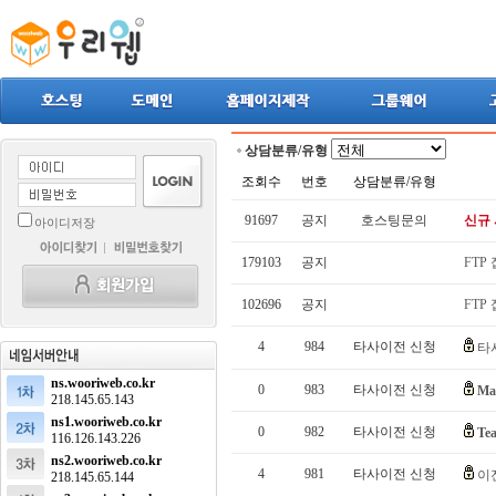
상담분류/유형
조회수
번호
상담분류/유형
91697
공지
호스팅문의
신규 
아이디저장
179103
공지
FTP
102696
공지
FTP
4
984
타사이전 신청
타
ns.wooriweb.co.kr
0
983
타사이전 신청
Ma
218.145.65.143
ns1.wooriweb.co.kr
0
982
타사이전 신청
Te
116.126.143.226
ns2.wooriweb.co.kr
4
981
타사이전 신청
이
218.145.65.144