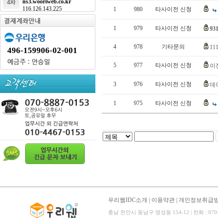
ns3.wooriweb.co.kr
116.126.143.225
1
980
타사이전 신청
1
979
타사이전 신청
931
4
978
기타문의
11
496-159906-02-001
5
977
타사이전 신청
이
3
976
타사이전 신청
데
1
975
타사이전 신청
우리웹IDC소개
|
이용약관
|
개인정보취급
충남 천안시 동남구 영성동 154-12 | 전화 : 070-