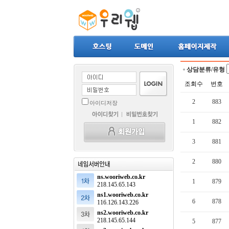
상담분류/유형
조회수
번호
2
883
아이디저장
1
882
3
881
2
880
ns.wooriweb.co.kr
1
879
218.145.65.143
ns1.wooriweb.co.kr
6
878
116.126.143.226
ns2.wooriweb.co.kr
218.145.65.144
5
877