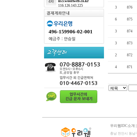
ns3.wooriweb.co.kr
116.126.143.225
3
876
6
875
496-159906-02-001
3
874
3
873
2
872
4
871
우리웹IDC소개
충남 천안시 동남구 영성