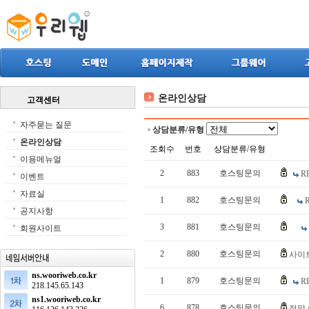
온라인상담
고객센터
자주묻는 질문
상담분류/유형
온라인상담
조회수
번호
상담분류/유형
이용메뉴얼
2
883
호스팅문의
R
이벤트
자료실
1
882
호스팅문의
공지사항
3
881
호스팅문의
회원사이트
2
880
호스팅문의
사이
ns.wooriweb.co.kr
1
879
호스팅문의
R
218.145.65.143
ns1.wooriweb.co.kr
6
878
호스팅문의
정말 