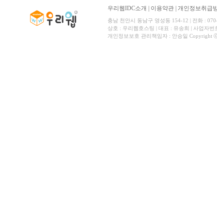
우리웹IDC소개
|
이용약관
|
개인정보취급
충남 천안시 동남구 영성동 154-12 | 전화 : 070-
상호 : 우리웹호스팅 | 대표 : 유송희 | 사업자번호 
개인정보보호 관리책임자 : 안승일 Copyright ⓒ All 