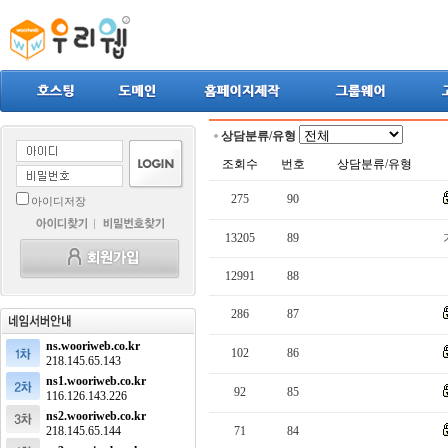
상담분류/유형
조회수
번호
상담분류/유형
275
90
아이디저장
13205
89
12991
88
286
87
ns.wooriweb.co.kr
102
86
218.145.65.143
ns1.wooriweb.co.kr
92
85
116.126.143.226
ns2.wooriweb.co.kr
218.145.65.144
71
84