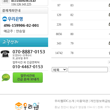
ns3.wooriweb.co.kr
116.126.143.225
97
83
129
82
226
81
496-159906-02-001
8056
80
343
79
14742
78
우리웹IDC소개
|
이용약관
|
개인정보취급
충남 천안시 동남구 영성동 154-12 | 전화 : 070-