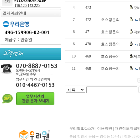
ns3.wooriweb.co.kr
116.126.143.225
4
473
모
7
472
호스팅문의
496-159906-02-001
6
471
호스팅문의
꼭
6
470
호스팅문의
10
469
호스팅문의
제로
11
468
호스팅문의
우리웹IDC소개
|
이용약관
|
개인정보취급
충남 천안시 동남구 영성동 154-12 | 전화 : 070-